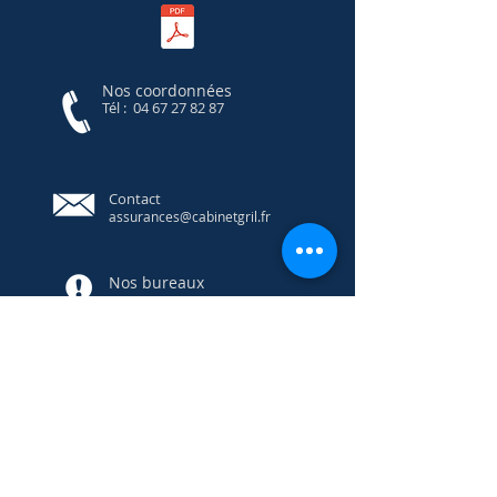
Nos coordonnées
Tél :
04 67 27 82 87
Contact
assurances@cabinetgril.fr
Nos bureaux
1465 Avenue de Maurin
34070 Montpellier, France
Cabinet Gril Assurances
SAS au capital de 40 000 €
siège situé 1465 avenue de
Maurin – 34070
MONTPELLIER Enregistré au